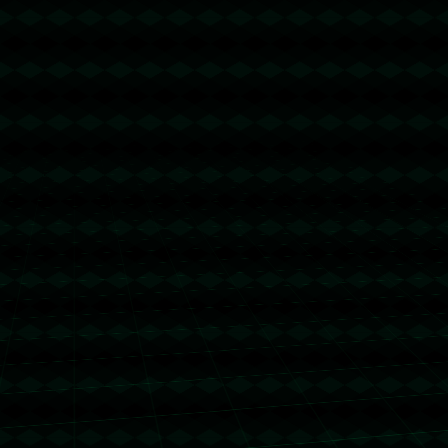
作为尼昂所属的老鹰队，他们的战术体系在一定程度上值得研究。老
鹰队核心特雷·杨虽是球队领军人物，但助教团队始终强调**战术多
样性**，包括增加内线轮换以及通过外围射手拉开空间。这种模式帮
助老鹰在季后赛中多次实现强势突破，也让他们在面对强敌时具备更
多应变能力。
尼昂的言论不仅是批评，也可视为一种对76人的提醒。如何在恩比德
强势表现的同时，开发更多进攻模式，将是格莱姆斯下一步需重点考
虑的问题。
---
### 关键词布局：
**恩比德**、**尼昂**、**格莱姆斯**、**76人队战术**、**战术依
赖**、**NBA球员**
上一篇：胡尔克嘲笑队友：我38岁天天喝酒体脂9.9% 他33岁只喝水14.2%.
下一篇：11岁男孩获评国家一级运动员!.