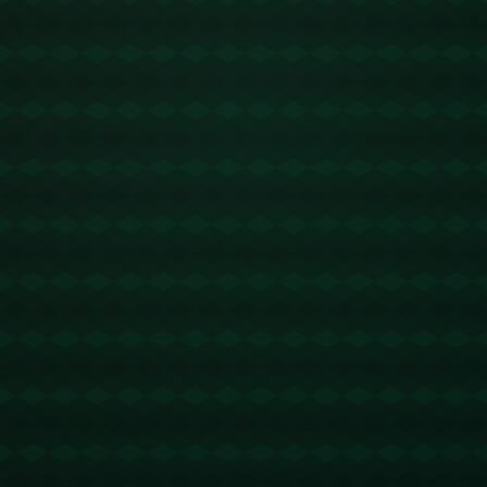
比赛中，当恩比德受到包夹或状态起伏时，这种单一性的战术可能会
让76人陷入困境。
尼昂的言论虽直接，但也道出了不少业内人士的担忧。76人的球队配
置中固然有詹姆斯·哈登这样的明星控卫，但球队整体进攻端的节奏
似乎离不开恩比德的护航。这种“以中锋为中心”的战术模式在特定场
合里展现了优势，但尼昂的批评让人们意识到，平衡球队战术和减少
核心球员压力可能是76人的当务之急。
---
### 格莱姆斯的战术选择是否过于单一？
格莱姆斯是76人队教练组的重要成员，其参与设计的战术多次让球队
获胜。然而，在季后赛高强度对决中，格莱姆斯的战术设计确实显得
对恩比德依赖较高。例如，2023年NBA季后赛期间，面对奇才队的
比赛中，76人几乎将全部进攻点放在恩比德身上。这导致一旦恩比德
被对手严密防守，球队进攻效率明显下滑。
这种情况并非个例。在此前与凯尔特人的常规赛较量中，也曾出现类