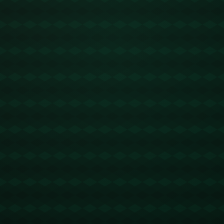
正式突破了**100次**大关。这既是对哈兰德个人能力的绝佳证明，
也是曼城稳定争四的重要支撑点。
### **哈兰德百次参与英超进球：现象级数据背后**
作为一名出色的年轻前锋，哈兰德在登陆英超后，以其**强大的射门
能力和高效的进攻效率**迅速适应了联赛节奏。从联赛出场的第一天
起，他就成为了瓜迪奥拉战术体系中的核心射手。到本场比赛之前，
哈兰德已经贡献了令人瞩目的进球与助攻数据，而此次完成英超进攻
参与的**“百场里程碑”**更是让人惊叹他在如此有限的时间内完成了
如此卓越的成绩。