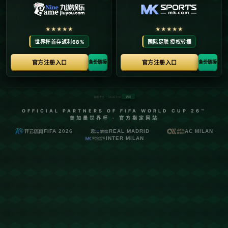
**哈兰德英超参与进球数达百 曼城逼平布莱顿争四**
在2022/23赛季的英超联赛中，现象级球员哈兰德再次展现了他令人
惊叹的进攻效率。他在短时间内已经彻底征服了英超，这也让他的名
字成为了球迷们津津乐道的话题。就在曼城迎战布莱顿的关键一役
中，哈兰德通过其卓越表现，使得他职业生涯在英超中的参与进球数