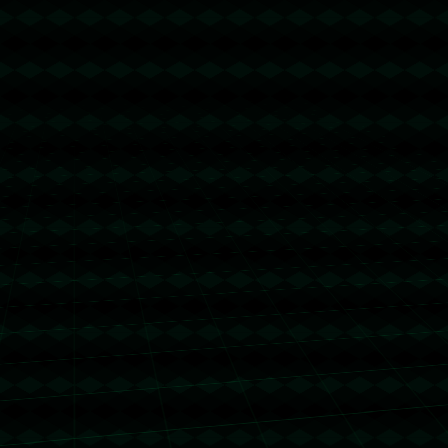
### **曼城争四格局中的破局者**
在英超争四格局愈加胶着的背景下，曼城如今依旧坚定地将哈兰德作
为未来的进攻核心。他的持续高效表现，使得曼城不仅能够从容应对
布莱顿这样的拦路虎，还能在整个争四战斗中占据主动。布莱顿、利
物浦和热刺是曼城近年来竞争欧战资格的劲敌，而此役战平布莱顿虽
未能取胜，但正是凭借类似哈兰德这样的关键球员，曼城才得以在争
四的战斗中始终稳中有进。
在未来的英超争四战役中，哈兰德毫无疑问会是曼城最依赖的一张王
牌。而具体如何平衡他与队友间的协作效率，将决定曼城能否守住前
四，甚至竞争更高的排名。
上一篇：歐聯杯1／4決賽次回合曼聯2-0格拉納達 卡瓦尼破僵巴列霍烏龍.
下一篇：京多安：不认为我们过于自满或太老，但表现确实.