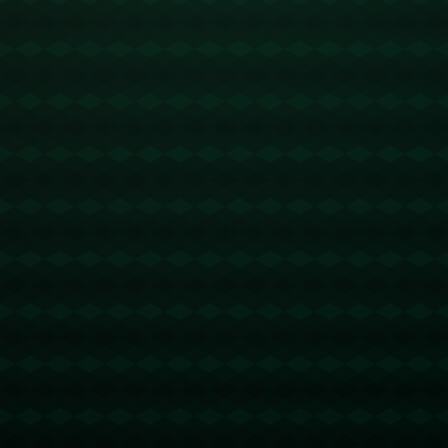
根据数据统计，NBA历史上达到这一成就的球员寥寥无几，詹姆斯
的**42000分**里程碑象征着他在赛场上不懈的努力和难以企及的稳
定性。这个得分并非单靠天赋能得来，而是经历了无数个日日夜夜的
刻苦训练和比赛中高强度的对抗。*詹姆斯的成就*不仅为他自己增光
添彩，还为他的队友们树立了一个榜样——努力训练和团队协作是取
得成功的关键。
**湖人的关键胜利**