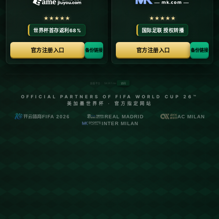
**前言**
在NBA激烈的赛场上，每一个里程碑都是球员努力与荣誉的证明。
这一次，勒布朗·詹姆斯再次写下辉煌篇章，突破**42000分**的壮丽
高峰。而在帮助湖人赢下这场**关键卡位战**的同时，他也为球队的
季后赛席位铺平了道路。这不仅是一场胜利，更是詹姆斯职业生涯的
又一次伟大壮举。
**詹姆斯的历史时刻**
在这场对阵竞争对手的比赛中，詹姆斯以其无与伦比的技术和领导力
再次征服球场。他不仅限于自己的得分，还凭借他的篮球智商、精准
传球和全场视野策动进攻。凭借这场比赛的杰出表现，詹姆斯的职业
生涯总得分正式突破**42000分**大关，再次向世人展示了他在现代
NBA历史中的重要地位。