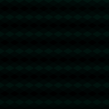
值得一提的是，许多职业比赛中都可以看到类似案例。201
了浙中队逆转比赛的意义——良好的团队配合与临危不乱的
---