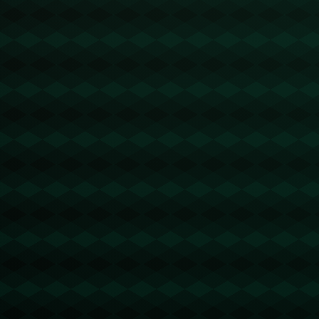
场砍下27分9篮板，多次在关键时刻挺身而出，为队伍稳住
除了巴斯，克里斯同样表现抢眼：**他全场轰下30分10
氛。这一幕不仅激励队友，也让对手防线出现混乱，为浙中
---
### **盖利错失良机：不可忽视的细节影响**
相较于浙中队攻防两端的稳定表现，对手在关键时刻的失误
则暴露出队伍整体失去冷静的状态。
案例分析显示，**在类似高压局势下，球队通常需要更多
个人表现，还需整体配合与冷静心态。
---
### **高效攻防转换：浙中队的制胜法宝**
复盘发现，浙中队在攻守转换中的表现尤为高效，这也是本场
端对核心球员的限制也取得明显成效，使得对手在攻框时命