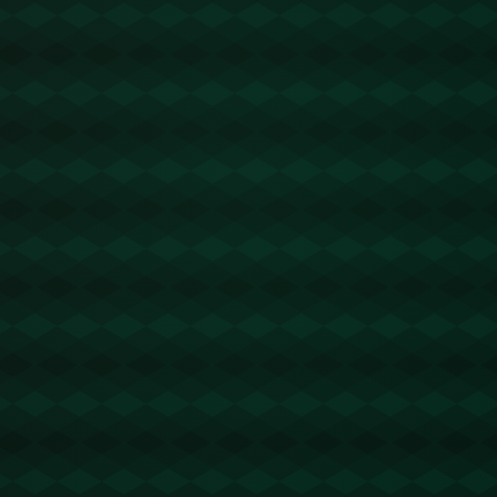
浙中逆轉制勝 巴斯27+9克裏斯30+10蓋利失扳平良機
栏目：海星体育
发布时间：2026-08-08
机引热议**
彩的逆转拿下比赛后，这场激烈的对决再次成为篮球迷津津乐道的话题。**
性。**本文将深度解析这场比赛的关键瞬间与背后因素。
据上风。然而，浙中队在关键的第三节发起反击，抓住对手内线失守的机