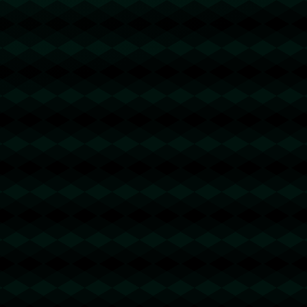
同样在于团队协作与关键时刻的冷静表现。这一经典案例强化