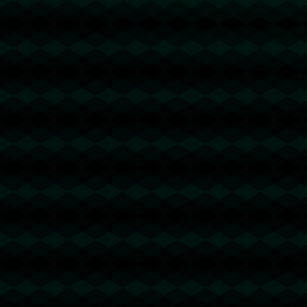
其次，**溝通與激勵是重建信心的催化劑**。愛德華茲
果」，用清晰的願景讓團隊成員看到努力的價值。相較於隨
再者，**適當的反思與調整能夠避免重蹈覆轍**。在一
進行深入分析，找出問題根源，並制定針對性的改進方案，
### **不可忽略的心理韌性建設**
在愛德華茲的言論背後，我們還能感受到一個不容忽視的重
快速恢復狀態，克服困境**。
研究表明，經常激勵團隊成員進行心理建設、保持積極的自
習，這直接促使球員在後續比賽中表現大幅提升，成為球隊
### **結語：振作的真正價值**