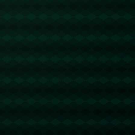
的走向**。愛德華茲之所以呼籲大家「振作」，是因為他深
破產危機。然而，創始人重新審視團隊資源和市場需求，果斷