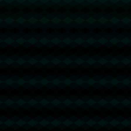
的話語充分體現了這一點。他清楚地表達「我們需要振作」這一觀點，傳達
意批評或施加壓力，這種方式更能鼓舞人心。
次企業培訓中，愛德華茲提到過這樣一個案例：某銷售團隊因某単一客戶的
最終實現了次季度業績的爆發性增長。
要因素：心理韌性。不管是團隊還是個人，我們都會面臨失落與挑戰。*
我對話，將更有助於面對壓力。例如，運動心理學家曾為連續失敗的球員
的關鍵贏家。