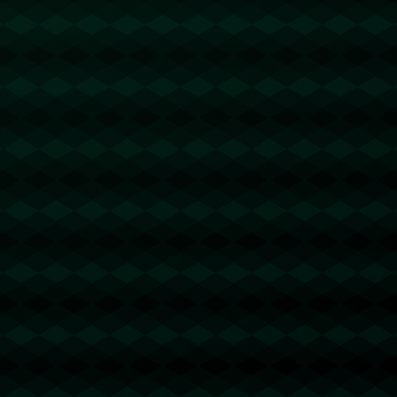
被眼前的困難拖垮。
。人們需要一個明確的方向來努力，而不是漫無目的地摸索。