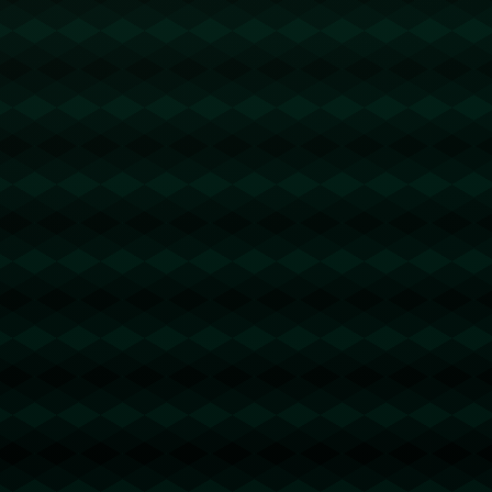
的命運。這正是振作的力量，它幫助團隊以清晰的視角看待未來，而不是
，更需要所有成員一起參與。首先，**清晰的目標設置是振作的基石**
的目標，將精力集中於某個可實現的賽事，從而給球員們重新燃起希望。