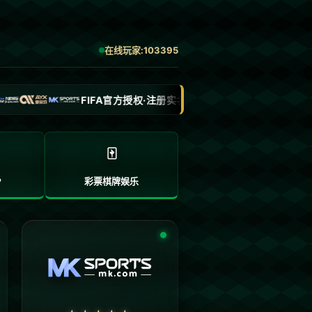
公司简介
产品中心
新闻中心
联系我们