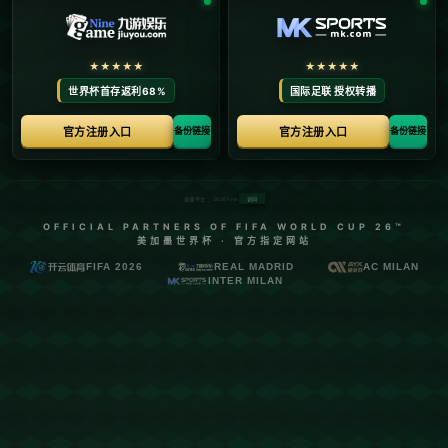
**2023女足世界杯參賽隊伍四月份的比賽結果：聚焦賽前狀態與亮點
回顧**
隨著2023年女足世界杯的臨近，各參賽隊伍在四月份的熱身賽中展現
出了不俗的實力與精湛的技術。這些比賽不僅檢驗了球隊的應戰能
力，也讓我們對本屆世界杯的競爭格局有了更清晰的認識。**作為世
界杯前的關鍵備戰階段，四月份的比賽結果已成為觀察焦點，能否為
正式賽場奠定基石，牽動了全球球迷的神經。**
### **歐洲隊伍持續強勢，展現奪冠野心**
來自歐洲的多支強隊在四月份的比賽中表現穩健，證明了其在國際舞
台上的優勢地位。其中，**英格蘭女足**延續了近期的出色狀態，在
與澳大利亞隊和巴利阿里島的一場友誼賽中，以2:0的比分輕鬆取
勝。作為2022歐洲女足錦標賽的冠軍，英格蘭隊著重於調整陣容，鋒
線與中場的配合更加默契，為世界杯增添了更多期待。
不僅是英格蘭，**西班牙**憑藉“金球獎得主”阿莱克西娅·普特利亚