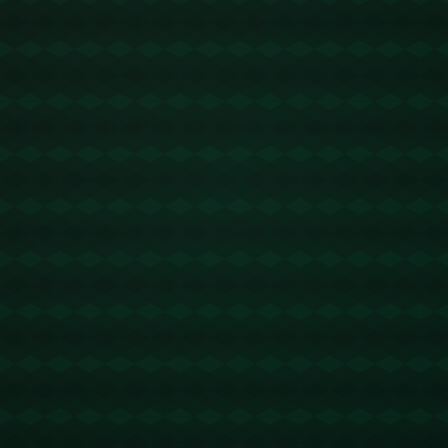
斯的復出，球隊整體實力明顯提升。四月份他們與挪威的交鋒中以
3:2險勝，進攻多樣性和控球技術贏得了外界一致讚許。西班牙的打
法流暢而富有侵略性，這讓她們成為奪冠熱門之一。
### **亞洲隊伍全力備戰，積累寶貴經驗**
與歐洲隊伍相比，亞洲的女足球隊更加注重戰術演練與人員調整。**
中國女足**在四月安排了多場國際友誼賽，對手包括瑞士和西班牙。
在對陣瑞士的比賽中以1:1握手言和，盡管防守端表現可圈可點，但
進攻火力略顯不足，需要主力前鋒唐佳麗與王霜進一步調整狀態。
**日本女足**則展現了強大實力，她們在與巴西的比賽中以2:1力克
對手，再次證明了自己在亞洲的霸主地位。快速的傳控和靈巧的組織
能力一直是日本的招牌，而本次比賽中年輕隊員如植木理子表現尤為
突出，為球隊注入了新鮮血液。
### **美洲隊伍積極調整，老牌勁旅優勢明顯**
作為女足傳統強國，美國隊在四月份仍保持了超強的競爭力。在與愛