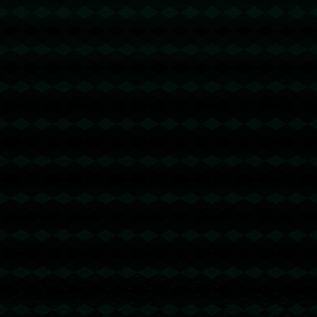
根據四月份的比賽結果，一些可能的趨勢已浮現。一方面，歐洲隊伍
無論在技戰術水平還是球員儲備方面，均領跑其他洲；另一方面，亞
洲與美洲的隊伍則更加注重在比賽中積累經驗，為世界杯調整最佳陣
容。例如中國女足的1:1平局和美國女足的系列勝利均為球迷提供了
觀察隊伍潛力的窗口。
*以比賽結果為基礎來展望本屆女足世界杯，四月份的熱身賽可謂“賽
前風暴”的預演。*球隊的調整與提升不僅映射了當下實力格局，也為
我們揭示了本屆賽事的激烈程度。隨著世界杯的臨近，全球球迷的期
待值正在迅速攀升，我們有理由相信2023年女足世界杯將再度掀起世
界足球的熱潮！