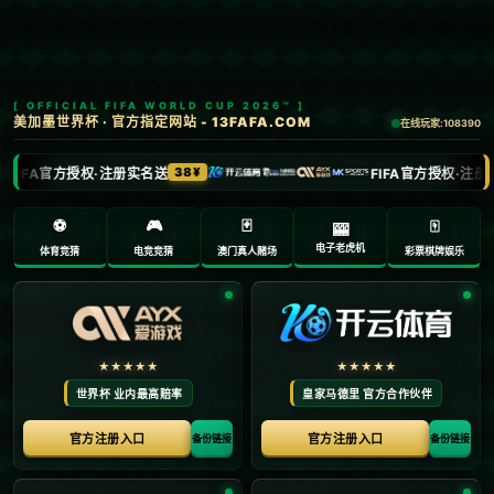
勇士三喜一忧！库里划水仍大胜+奇兵崛起，快船
送大礼库明加伤退.