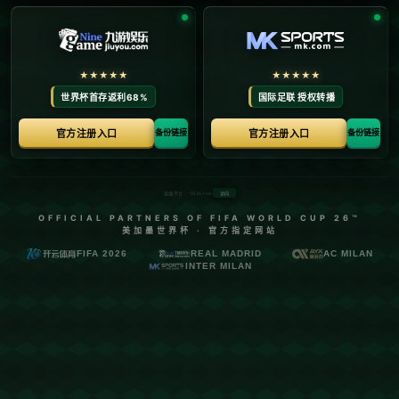
**杜兰特受伤，太阳队面临防守和季后赛挑战**
随着NBA赛季的激烈进行，**凯文·杜兰特的受伤**给菲尼克斯太阳
队带来了新的挑战。在这位超级明星因伤暂时缺席的情况下，太阳队
不仅需要在防守上做出调整，还要面对季后赛资格的激烈争夺。杜兰
特的存在不仅提升了球队的进攻能力，还影响着整体的战略布置。他
的缺席迫使太阳队重新审视自身策略，并激发了团队潜力的进一步释
放。