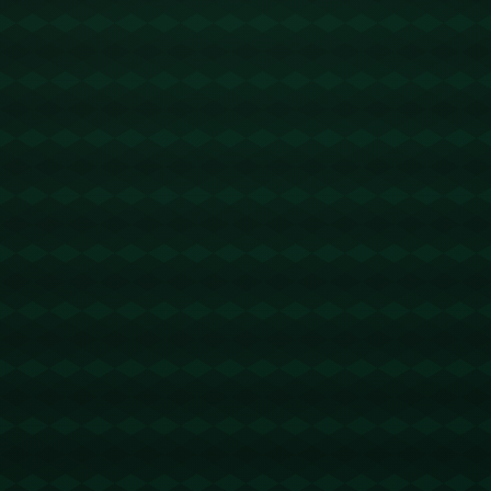
凯文·杜兰特被认为是NBA最具影响力的球员之一。他的加盟让太阳
队实力倍增，球队在战术制定和心理层面都有了显著提升。杜兰特通
过个人**卓越的进攻和防守能力**为太阳队提供了稳固的支撑，而他
的突然受伤让太阳队的防守部署产生了算得上是灾难性的变化。