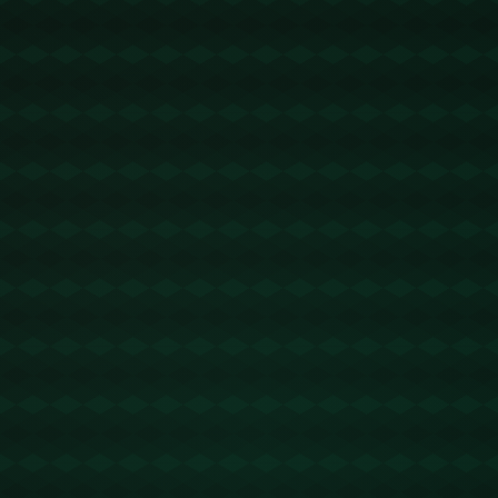
**杜兰特对太阳队的影响**