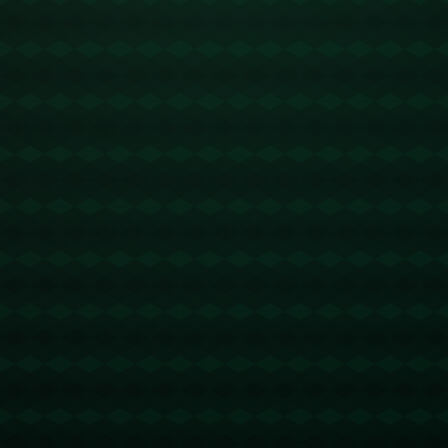
象，也为其在全球产业体系中的角色转变提供了新的契机。
在技术创新之外，**产业链的整合**也是必不可少的一环。通过优化
产业链结构，提升供应链效率，中国制造业已经取得了显著的进展。
这包括加强与国际供应商的合作，扩大海外市场份额，以及通过并购
和合作在全球范围内扩展业务。举例来说，华为和联想等企业通过在
全球范围内的战略合作，显著增强了其在国际市场的竞争优势。这些