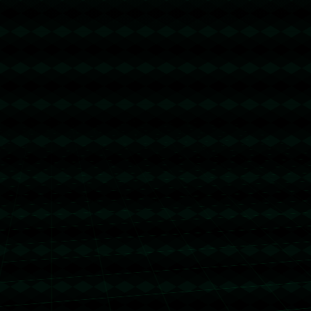
这一领域的成功案例，其通过发展新能源技术，在全球汽车市场中站
稳了脚跟。
同时，政策的支持和引导也是推动制造业深度融入全球产业体系的关
键因素。中国制定了“走出去”的战略，鼓励企业参与国际竞争，并通
过“引进来”战略引导外资在华设厂，**形成互利共赢的局面**。这不
仅为中国制造业创造了更多的发展机遇，也促进了全球产业的交流与
合作。
总之，在工业和信息化部的引导下，中国制造业正通过技术创新、产
业链整合、绿色制造以及政策支持等多措并举，努力实现深度融入全
球产业体系的目标。这一过程，不仅将促进中国经济的持续增长，也
必将为全球经济的发展注入新动力。
上一篇：两部门公布2022年度智能体育典型案例名单.
下一篇：16分惨败重回西部第八，爱德华兹16分11板4助攻，快船队坐收渔利.