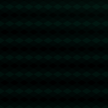
他們在瞬息萬變的賽場上找到了屬於自己的節奏。**
正如巴爾韋德提到的，那種簡單幾腳就能破門的「效果」背
球的視角。