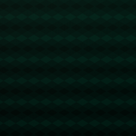
家德比中，巴薩隊全場控球率領先，但皇馬卻利用一次快速的反擊和簡潔
皇馬無懼長時間被控球，因為他們擅長在看似平靜的局勢中抓住瞬間的機
整套精密的傳球和跑位系統。**每一腳球都經過精確的計算，球員們的無
展現出炮制高效進球的能力。當中場球員快速向前輸送時，前鋒已經完成
求，並非一朝一夕就能實現。
們與眾不同的地方。以曼城為例，瓜迪奧拉的球隊以控球為核心戰術，講
抓住控球失誤的機會進行反擊。
的進攻效率。例如在歐冠對陣利物浦的一場比賽中，利物浦創造了更多射
冷靜。他們面對逆境時總能保持自信與耐心，這與球隊的文化和氣質有密