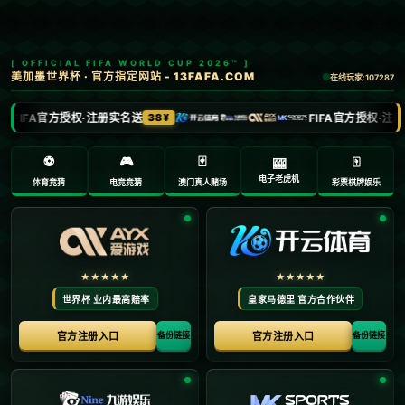
两大归化球员或同时离开中超，国足或迎来巨大挑
战.