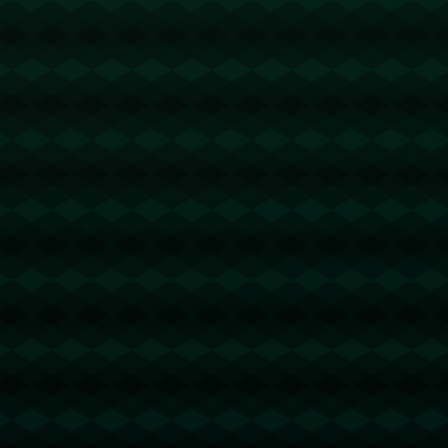
不断创新和传承**。这种模仿并不单单是模仿，而是在原有基础上进行创