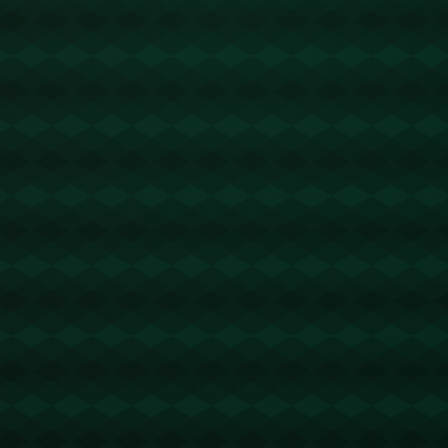
球执行过程中保持高度的默契和理解力。德国队通过大量的**训练和赛前
**创造得分机会**。
有些不知所措。他们习惯于耐心构建防线，等待机会进行反击。然而，德