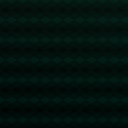
通过德国和意大利这场较量，我们可以看到**足球战术的
台上更加耀眼，同时也常常令对手感到无奈甚至有些蒙羞。