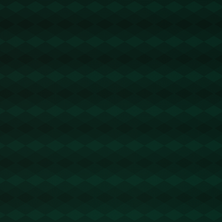
德国模仿利物浦著名的快速角球，让意大利球员蒙羞
栏目：海星体育
发布时间：2026-08-07
点。最近，德国队在一场国际友谊赛中以其**创新性的快速角球战术**
新的热议。
过快速发球，打乱对方防守队形，使球员能够迅速进入射门位置。**这种
入到自己的战术体系中，并在对阵意大利时取得了极佳的效果。
球前进行细致的观察和准备。发球球员需对场上队友的位置、风速，以及对
中，德国队员迅速定位到了对方防线的薄弱处，一个犀利的直传球让意大