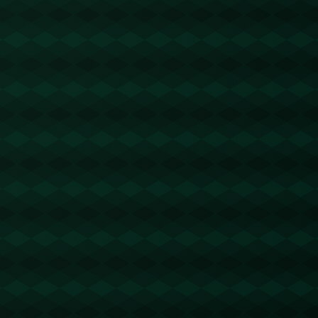
准备**，确保所有成员都熟悉战术的细节。这种高效的执行
国的快速角球打破了这一节奏，让意大利球员不得不承认这