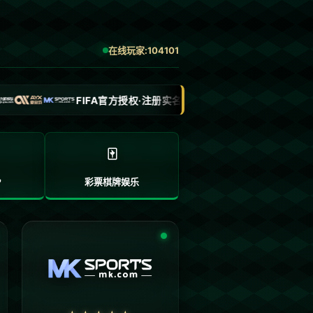
公司简介
产品中心
新闻中心
联系我们