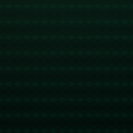
**季后赛形势分析**
随着这场比赛的失利，湖人队在季后赛席位的争夺中处于不利位置。
当前的战绩和竞争对手的表现都让湖人队的季后赛之路充满挑战。从
历史战绩来看，湖人队在近年来的季后赛中表现不尽如人意，尤其是
在面对强队时的胜率较低，这进一步加剧了他们的危机感。