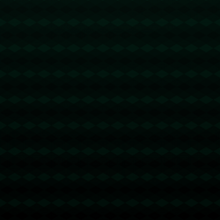
*季后赛席位的争夺，如同一场持久战，**不仅需要球员个人能力的
展现，更要求球队整体策略的优化。**湖人队一方面要积极调整战
略，改善球队的攻防转换效率；另一方面还需关注队员的心理状态，
以应对季后赛激烈的竞争局势。*
**案例分析：湖人队历史赛季表现**
以往的赛季中，湖人队在季后赛的表现有高光时刻也有低谷。从科比
时代到如今的詹姆斯时代，湖人队始终以冠军为目标。然而，近年来
队伍的几次变动和伤病影响，使得他们在连续赛季中失去了对季后赛
的绝对把握。在多个赛季的数据中可以看到，湖人队在面对诸如公牛
队、勇士队这些强队时的胜率存在起伏，这一现象同样值得当下的管
理层和教练组深思，以采取更有效的策略来提升球队的等级和竞技状
态。
**结尾引导**
综上所述，湖人队的季后赛之路充满了挑战和机遇，他们需要从交锋