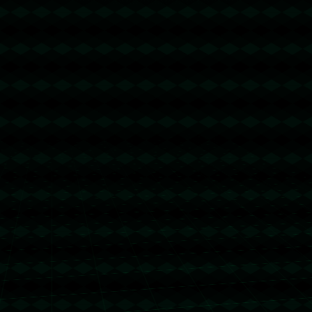
失利中总结经验，紧密团结，全力以赴。在这个关键时刻，詹姆斯的
坦诚失误无疑是对全队的自省与激励。那么接下来湖人队将如何调整
与应对近期的赛程挑战，继续成为球迷关注的焦点。湖人队能否在接
下来的比赛中逆转局势，保持通向季后赛的竞争力，是一个值得期待
的悬念。