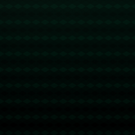
备**强大的战斗力**，还能够在关键时刻调整状态，充分展示团队的
深度和实力。
纵观全场比赛，米兰除了依靠个人能力解决战斗，更是体现了团队合
作的精髓。精准的传接、快速的转换和有效的攻防让球队始终保持对
比赛的控制，这也是日后他们能在联赛中继续雄踞高位的重要保证。
而梅西亚斯和两位大将的出色发挥无疑是这场比赛中最为闪耀的亮
点。