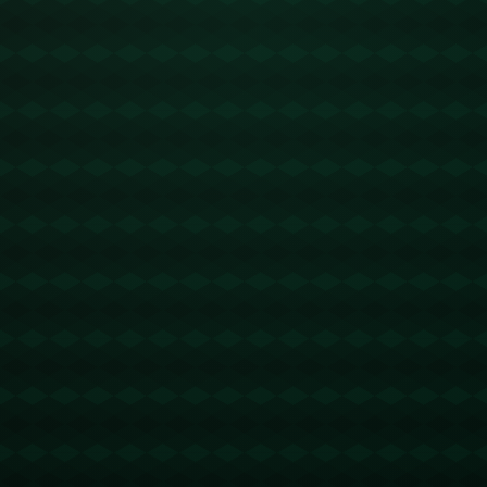
**萨巴伦卡的意外滑坡**
相比之下，萨巴伦卡的出局则是这场比赛最大的冷门。这位白俄罗斯
的种子选手以往以力量和速度著称，她的击球质量和攻击性打法常常
令对手难以招架。然而，这一次她却未能发挥出应有的水平，令人大
跌眼镜。
分析这场失利，关键问题在于**萨巴伦卡在场上的心态波动**。几次
关键分的处理上，她表现得较为犹豫不决，这与她平日的果敢形成鲜
明对比。**关键时刻的失误**给了对手机会，而她未能及时调整状
态，使得比赛局势朝着不利的方向发展。此外，不稳定的发球也是她
失利的一个重要因素，多个双误直接导致她在关键局势中的被动。
**网球的不确定性魅力**
这次比赛的结果再次印证了网球的*不确定性*魅力。对选手来说，比
赛不仅仅是技术和体能的较量，更是一场心理战。*焦灼的比赛中，
心态的微小变化常常能改变结果*。对于观众而言，这种不确定性正