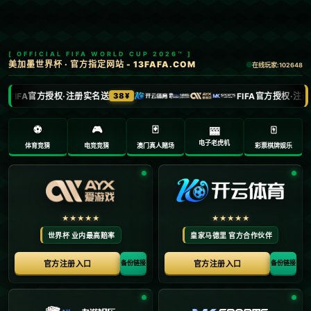
宋凱：中國足協將更加團結、努力、開放、純潔、
勇敢.