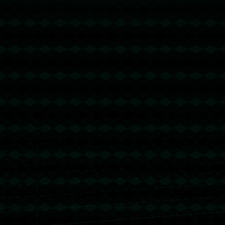
國足協過去因一些不當事件備受批評，因此，宋凱強調營造**純潔競
技環境**的重要性。確保廉潔、公平是贏得公眾信任的關鍵。
**勇於突破的精神**
最後，**勇敢**是開闢未來的催化劑。中國足球要有勇於嘗試和突破
的精神，從而在技戰術上取得革新。這種精神不僅需要體現在球員的
訓練和比賽中，也需要管理層勇於決策，以實現長遠發展。歷史上許
多成功的案例證明，膽識和勇氣常常是改寫紀錄的核心動力。
綜上所述，宋凱的五點原則為中國足協未來的發展提供了一個清晰的
策略框架。通過**團結、努力、開放、純潔和勇敢**的推進，中國足
球有望在國際舞台上獲得更大的成功和認可。這不僅僅是一個美好的
願景，也是實現中國足球夢的一個切實可行的路徑。
上一篇：羅馬諾消息：切爾西前鋒福法納預計租借並強制買斷，萊斯特城和比利亞雷亞爾有意.
下一篇：日本两球力克巴林 继东道国后率先晋级世界杯.