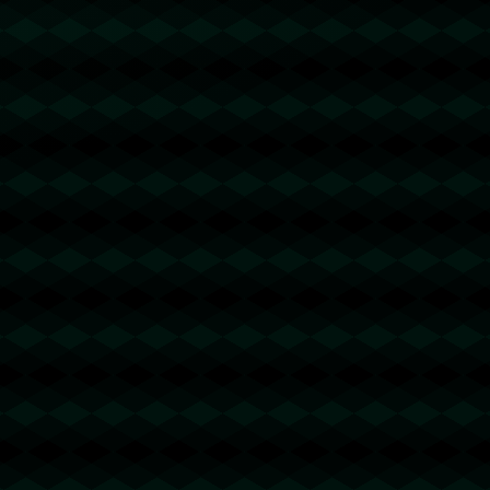
的技术和毅力，更以冷静的心态和敏锐的判断赢得了业内外的赞
够立于领奖台的根本原因。
赛场上的每一个进步，背后的小伙伴们都付出了巨大的辛勤
这一领域，中国的赛车事业发展正面临着前所未有的机遇和挑
一位参与者都在书写属于自己的篇章，每一位参与者都在为中