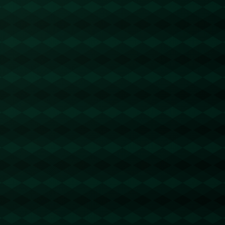
也见证了一位新星的崛起——黎智聪以完美的表现勇夺“双