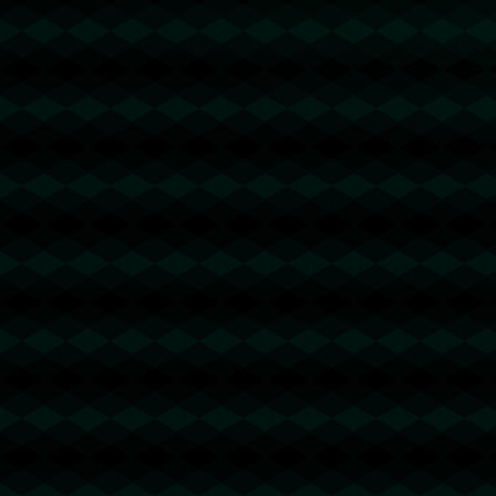
在此次*F4方程式中国挑战赛*中，**黎智聪**以卓越
誉。黎智聪的成功，不仅是他个人的辉煌，更为许多立志于
*“在面对激烈竞争时，冷静应对和团队合作是取胜的关键
**背后的努力与团队的支持**
单车道的成功，是车手与团队共同努力的结果。黎智聪在赛
汗水。正是这种默契的合作和不懈的坚持，才能够在激烈的
**中国赛车事业的未来**
F4方程式中国挑战赛的成功举办，以及黎智聪这样的新星
战。随着更多优质赛事和人才的涌现，中国必将在国际赛车
在这样一个*蓬勃发展*的赛事环境中，*F4方程式中国挑
国赛车事业的未来贡献着力量。通过不断的努力，我们可以