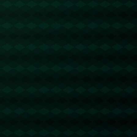
.
最近，哈达威对这一话题发表了独到的见解。他的经验和心
最小化伤病对比赛状态的影响。哈达威指出，“有时候，你必
生以及教练的协作，决定了复出过程的质量和速度。他指出，
的疏导。