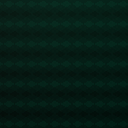
哈达威谈受伤后快速复出：有时候必须明白要带伤出战
栏目：海星体育
发布时间：2026-08-09
，如何快速从伤病中复出并保持竞技状态，成为一门重要的“必修课”。
伤出战的必要性和策略。
和精神韧性**面临更大的挑战。这也就意味着，他们需要在可能的情况下
在合理评估和专业指导下，选择最优的应对策略。
体现。对此，拥有众多经验的哈达威强调了团队的重要性。复健团队、医
关重要的。”这一过程不仅包括对身体状况的监测和调整，也包括心理状态