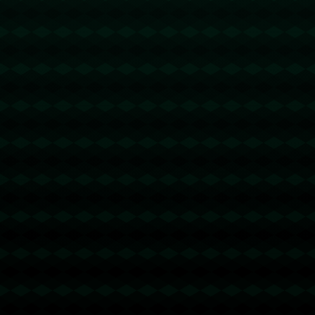
## **篮球与文化相融的新教育模式**
不同于普通的体育培训机构，中国篮协阜新篮球学校**注重体育与文
化的均衡培养**。学校开设了全日制文化课程，确保学员在接受专业
篮球训练的同时，不会忽视学业进步。这种“学体并重”的模式，不仅
帮助学生拓展了知识结构，还为他们未来多元化发展铺平了道路。
此外，学校还注重传递团队合作、纪律意识和拼搏精神。学校定期举
办校内篮球联赛及文化主题活动，让学员在体验竞技乐趣的同时，提
升自己的社交能力和心理素质。