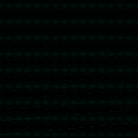
## **阜新篮球学校的影响力与未来展望**
作为全国篮球教育的重要窗口，**中国篮协阜新篮球学校**不仅培养
了大量的篮球人才，还在国内外比赛中屡创佳绩，成为了各大篮球赛
事的“人才输送站”。越来越多的知名球员从这里走出，他们不仅代表
学校，更是代表中国篮球未来的希望。而学校的成功运行，也为中国
篮球教育提供了一个优质范例。
总之，中国篮协阜新篮球学校凭借其**浓厚的篮球传统、一流的教学
条件以及科学的培养模式**，在青少年篮球培训领域取得了广泛的认
可。未来，它将继续为中国篮球事业作出卓越贡献，为世界篮球呈现
中国力量！
上一篇：西部两大豪门或受益！快船湖人迎来提前报销的宝贵机会.
下一篇：“川渝造”成为中国制造响当当的名片.
电话：0512-8352432 地址：宁夏回族自治区固原市原州区炭山乡