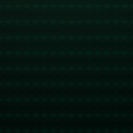
为学员提供了充足的成长条件，确保他们能够在高质量的教学环境中
提升自我。
**师资力量强大**：学校汇集了国内顶尖的篮球教练团队，包括优秀
的国家队退役球员、专业篮球教育导师以及体能训练专家。在这里，
学员不仅能够学习到国际先进的篮球技巧，还能通过教练丰富的实战
经验解析比赛策略和战术。
以一个实际案例为例：赵鹏飞（化名）是一名来自辽宁的普通初中
生，因在校比赛中展现出一定天赋，经地方推荐报名进入阜新篮球学
校。在这里，他接受了针对性的训练。仅两年时间，他就从原来的地
方联赛小球员蜕变为U16国家队的潜力新星。他的成长离不开学校的
**专业训练计划**和教练团队的悉心指导。