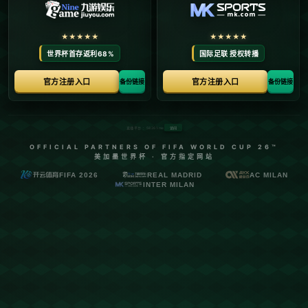
**2025年了，莫德里奇还在进神仙球 这就是球星**
随着足球世界的日新月异，年轻球员迅速崛起，一代代新星取代老牌
球员。但在这变幻莫测的绿茵场上，总有一些传奇屹立不倒。他们用
自己的表现证明：年龄只是一个数字，状态才是硬道理。就像2025年
的莫德里奇，他的神级发挥再次让世人为之惊叹。这篇文章将深入探
讨莫德里奇能够在职业生涯的晚期仍保持出色状态的原因，以及这对
年轻球员的启示。
**超越时间的表现**
在谈论到卢卡·莫德里奇时，许多人脑海中浮现的都是他在皇马的辉
煌时刻。从2018年摘得金球奖，到带领克罗地亚国家队进入世界杯决
赛，莫德里奇已然成为了技术与毅力的代名词。**2025年，已经年满
39岁的莫德里奇，仍在赛场上以惊人的方式不断刷新“老将不行”的刻
板印象。**他通过精准的传球、灵活的控球以及关键时刻的“神仙
球”，不仅让观众惊叹，更激励着一批又一批的年轻球员。