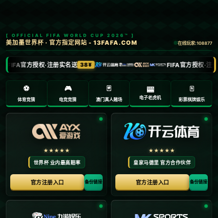
小威现场观看迈阿密国际美职联揭幕战，获贝克汉
姆赠送纪念球衣.