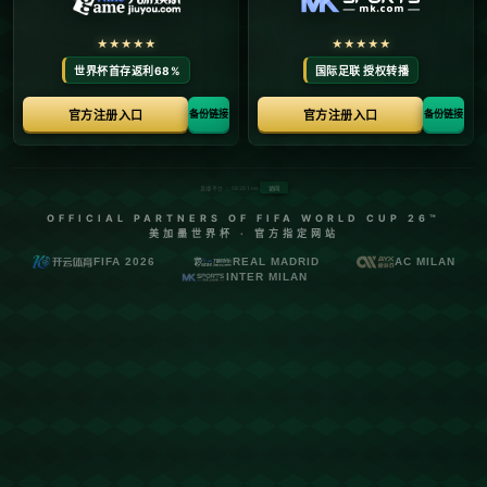
栏目：海星体育
发布时间：2026-08-09
**小威现场观看迈阿密国际美职联揭幕战，获贝克汉姆赠送纪念球衣
**
在星光熠熠的迈阿密国际美职联揭幕战上，网坛传奇小威廉姆斯的出
现无疑为比赛增添了一抹亮色。作为一位常常出现在体育场馆中为足
球助阵的超级体育迷，小威的到访不仅吸引了无数媒体的关注，还在
现场获得了一份特殊的礼物——由**大卫·贝克汉姆**亲自赠送的纪
念球衣。这一次，传奇与传奇的碰撞，让这场比赛成为了球迷们津津
乐道的话题。
**体育界的化学反应**
小威廉姆斯与大卫·贝克汉姆，这两位来自不同运动领域的巨星，都
在各自的职业生涯中取得了耀眼的成就。小威是23座大满贯赛单打冠
军的得主，被认为是网球史上最伟大的女性运动员之一；而贝克汉姆
不仅是足球界的超级明星，如今更是迈阿密国际的共同拥有者。他们