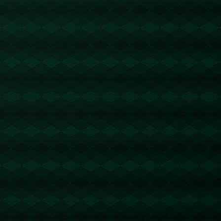
场出手23次却仅命中7球，这样的表现无疑影响了他的球
帮助球队锁定胜局。这一连串的精准表现展现了他在关键时刻的