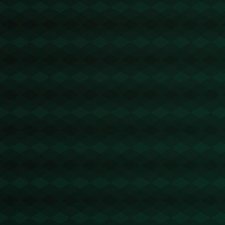
1分险胜
**前言：在最近的一场激烈的NBA比赛中，西部排名第
不仅是球迷最津津乐道的亮点，也是篮球界讨论的焦点。**