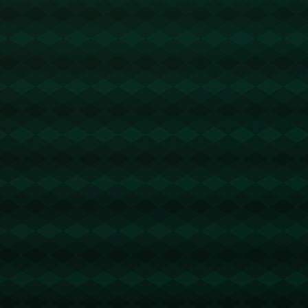
显得至关重要。在本场比赛中，浓眉以下滑的命中率让球迷揪心不已。他全
，使球队在进攻端陷入困境。
。他不仅稳稳地贡献了**20**分，还在比赛末段用关键防守和轻松得分
动态中的角色转变以及临场适应能力。