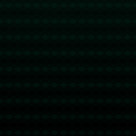
### 两者结合如何为曼联带来飞跃？