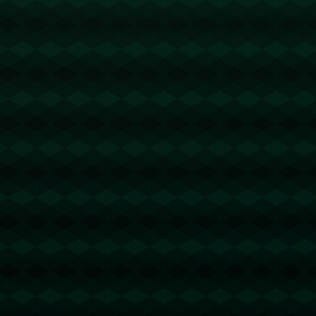
但效果却差强人意。在对抗中，关键在于如何压制凯尔特人流畅的进攻节
。
的一段**辉煌传奇**。他们所展现出的团队精神和战略智慧，必将在未