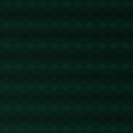
绩征服了一个又一个客场，创造了前无古人的32场连胜纪
了挑战：敌方球迷的压力、陌生环境以及旅途的疲惫。然