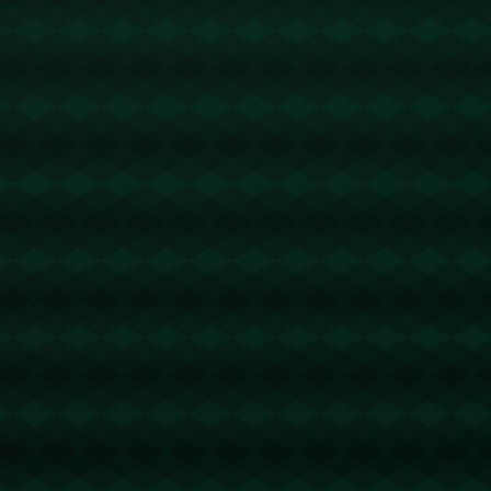
蒂文斯**擅长针对不同对手调整战术，既能灵活变换风格，又能保持球队
量，更是心智的对抗，是一种高超的智力博弈。
使在长途奔波中，仍能保持旺盛精力和高效输出。替补球员在关键时刻的表现往