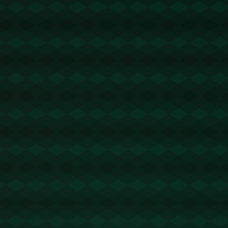
凯尔特人客场连胜创历史纪录，霸气征战32场！.
栏目：海星体育
发布时间：2026-08-08
夺冠之路**
与战术智慧的完美呈现。凯尔特人这支充满传奇的球队，以无懈可击的战
韧努力的生动写照。
，但这一次，他们将自己提升到了一个新的巅峰。每一场客场比赛都充满
难而上，展现出无畏的气概。