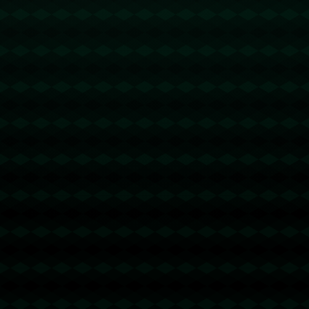
### 竞争对手的挑战
法甲其他保级球队也在寻找机会，企图留在顶级联赛，因此竞争尤为
激烈。对于里昂来说，**即便有了5000万欧元的保级计划，他们仍需
面对来自联赛其他球队的强劲挑战。**如何在这场旷日持久的保级战
中胜出，将考验着里昂的智慧与耐心。