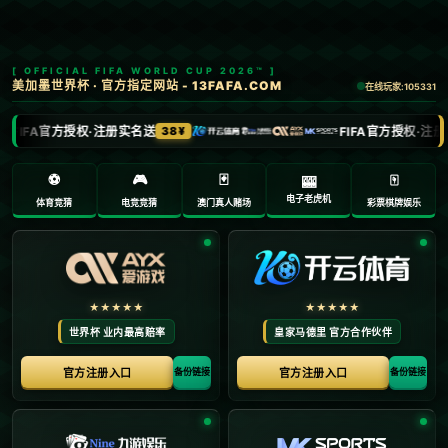
裏昂花5000萬歐期望保級！.
栏目：海星体育
发布时间：2026-08-07