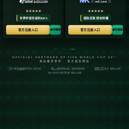
**投入5000万欧元，里昂俱乐部能否实现保级目标？**
*在欧洲顶级联赛中，面临降级的压力总是各大俱乐部挥之不去的梦
魇。近日，法甲劲旅里昂传出消息，为了确保自身的留存在顶级联
赛，俱乐部决定投入5000万欧元用于球队的保级计划。这笔巨资究竟
能否达成预期的目标？*
### 投资背后的压力与决心
法甲联赛一直以来是竞争激烈的舞台，每个赛季都有强队陷入保级战
的泥潭。**里昂决定投入如此巨额的资金，表明了其在本赛季保级的
坚定决心。**在足球世界，资金投入往往与球队表现息息相关。通过
引入新鲜血液和加强现有阵容，里昂希望通过精准的投资提升球队整
体实力。
### 构建更强阵容
里昂并不只是简单地堆砌球星，而是着眼于构建一个**协调性与战斗