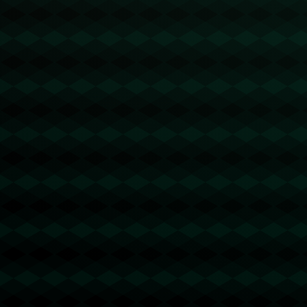
除此之外，科比·怀特的职业生涯发展轨迹也备受瞩目。他
守端不断提高，以更全面的表现为自己赢得了一席之地。怀
**团队合作**是形容科比·怀特在球队中的另一个重要
分机会，还频繁地为队友送出精彩的助攻。
在谈到科比·怀特时，公牛队的教练组和管理层都流露出对
充满了无限可能，他不仅承载着球队重回巅峰的希望，也在用
总之，科比·怀特作为乔丹之后公牛队的一股“新势力”，
每一次突破，都预示着他与公牛队辉煌未来之间的紧密联系