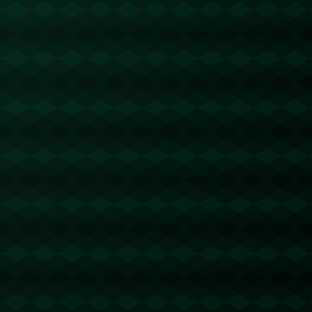
克尔·乔丹——这位篮球史上最伟大的球员之一。然而，在乔
。
锐的传球视野帮助队友得分。在场上，怀特以其速度和技术，
种希望。他的场均得分与助攻能力稳步提升，并在关键比赛中
以出色的个人技术得分，还在最后一分钟的关键攻防中，稳