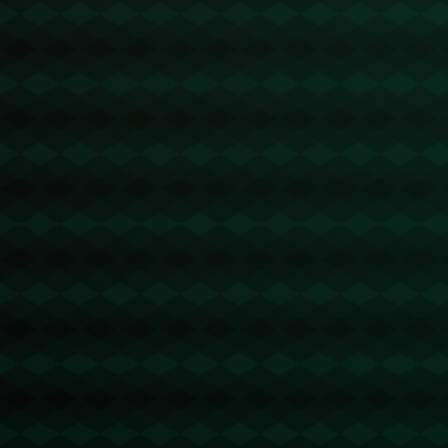
篮球史是一部充满传奇与震撼的史书，每一个伟大的球员都为
丹之后，公牛队始终在寻找一位能够重塑辉煌的球员。而如
科比·怀特，这位年轻的后卫，在加入芝加哥公牛队后迅速
常常令对手防不胜防。他的表现让人们不禁联想到过去的公
在队史中，公牛队始终期盼着有朝一日再次拥有一个像乔丹
多次扮演救主角色。这一点，从他在对阵顶级球队的比赛中
住阵脚、冷静控球，为球队带来胜利。