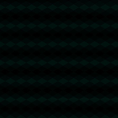
上一篇：世界杯+歐冠+金球獎，僅9人擁有.
下一篇：欧冠-姆巴佩梅开二度 大巴黎总比分4-1皇家社会.