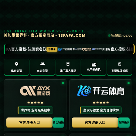
官方：18强赛沙特vs中国凌晨2：15开球，中国vs澳
大利亚19点开球.