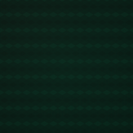
响，而随后中国队对阵澳大利亚的比赛则锁定在当天晚间19:00。如
此安排，不仅考验中国队的体能储备，更让球迷的期待值飙升，甚至
掀起了对中国队能否在背靠背“硬仗”中有所突破的广泛讨论。
### **沙特vs中国凌晨鏖战：不容错过的攻防对决**
首先，中国队将客场挑战强大的沙特队。这场比赛的时间定在凌晨
2:15，不得不说，对于中国球员和球迷来说都是一次极大的考验。众
所周知，沙特队作为近年亚洲赛场的顶级强队，拥有出色的技术实力
和高效的团队配合，特别是在主场环境中，更是难以撼动。
通过研究沙特队最近的比赛表现不难发现，他们擅长利用速度和空间
撕开对手的防线，再辅以精准的射门完成致命一击。而中国队若想在
客场有所收获，恐怕需要在中场建立更强的控制力，同时通过*高效
的防守反击*寻找进球机会。值得一提的是，中国队近年来在面对强
敌时并非毫无亮点——2019年的12强赛客场对阵叙利亚，中国队依靠
稳定的阵型与高效的反击，一度扳平比分，为后期制胜奠定了基础。
这一次，中国队能否重演类似的奇迹？答案值得期待。