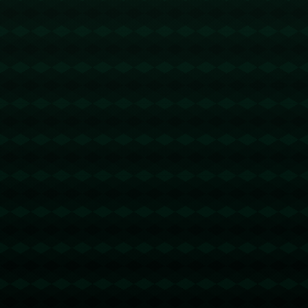
**体能与心理双重挑战**更是中国队此战能否取胜的关键。两场比赛
时间仅相隔不到17小时，如何在短时间内恢复体能、调整状态，直接
影响比赛的发挥。主教练如何调配阵容、轮换主力球员，将成为备战
的核心。此外，球迷的热情支持无疑会成为“第十二人”的强大力量。
尤其是晚间比赛的家门口作战，更有望帮助中国队激发出超越平常的
斗志。
### **深度解析：从开球时间看中国队的应战策略**