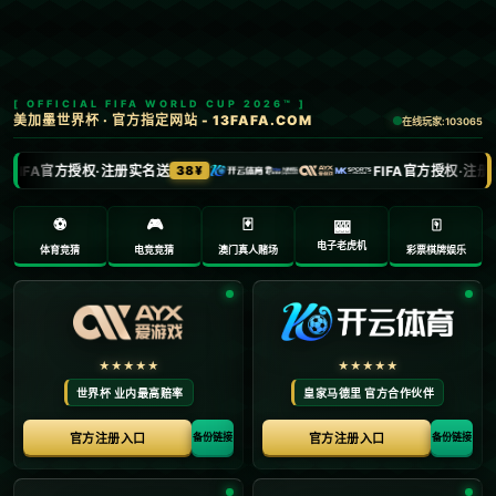
官方：48岁米兰旧将奥多出任米兰未来新主帅.
栏目：海星体育
发布时间：2026-08-09