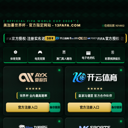
真-四旬老漢祝湖人球星勒布朗-詹姆斯慶祝四十華
誕.