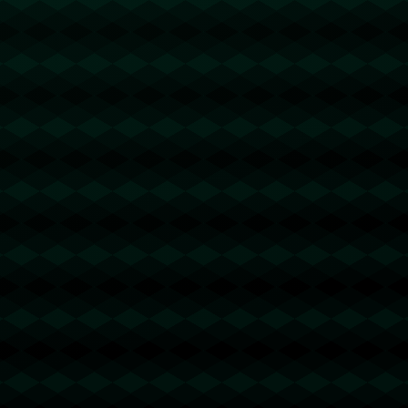
员库里因伤离场时，通过次级球员的崭露头角和团队的高效协
了高级别的医疗团队，力图以专业技术减少伤病的发生。在这