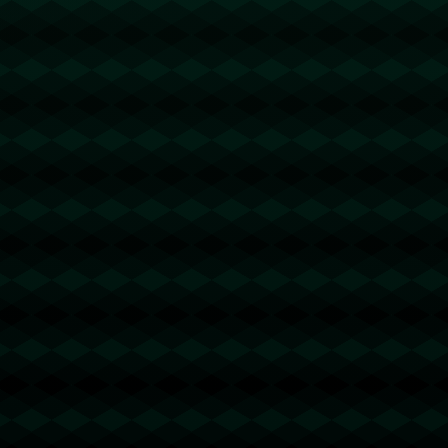
积极心态往往能够帮助球队渡过难关。2015年的金州勇士队就在关键球
性*至关重要。为此，球队在训练和休养计划上进行了全面革新，并引进
长期竞争力的稳定*。