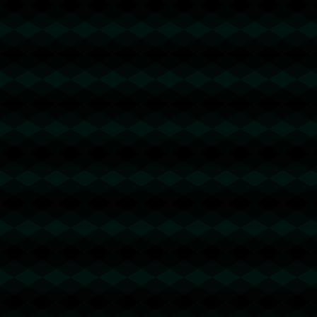
管理层对于球队阵容也提出了更为明确的规划，着眼于未来
的选秀、合理的财务运作，重新崛起于东部赛场。
这次受伤频繁的赛季虽然让黄蜂一度失去希望，但同时也为
愿这一充满挑战的赛季，能够成为黄蜂球队重塑辉煌的起点