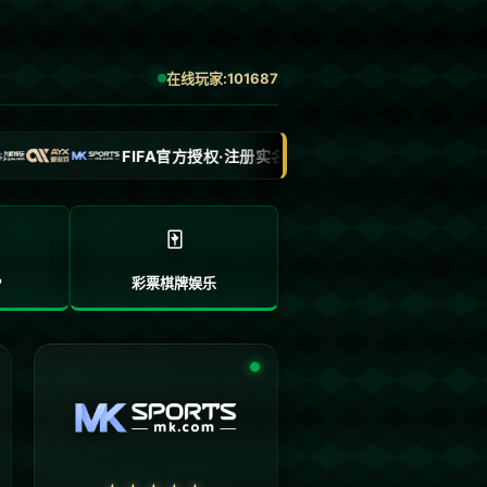
公司简介
产品中心
新闻中心
联系我们