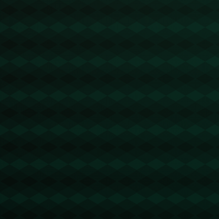
更令人沮丧的是，其他关键球员如PJ·华盛顿和泰瑞·罗
了一层阴影。*伤病不仅是身体上的打击，更是一种心理上的