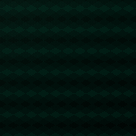
通过交易与签约来弥补球队的不足。一些年轻球员也在困境