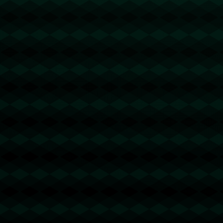
参考其他球队的经验，在类似困难时期，保持团队凝聚力和
作，成功转危为安。这也为黄蜂提供了宝贵的借鉴。
**未来重建的契机与策略**
频繁的伤病让黄蜂队意识到，*增强球员的身体素质与耐久
过程中，黄蜂一直保持对战术系统改良的重视，*确保球队