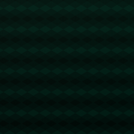
不断地自我调整与策略变化来适应挑战。临时主教练与管理层积极运作，