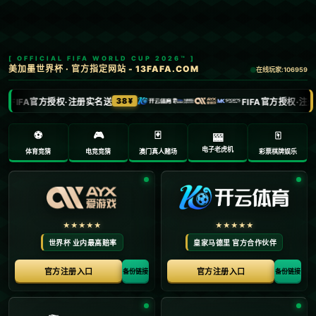
內維爾：曼聯戰勝富勒姆，但無法掩蓋其不佳表
現！.