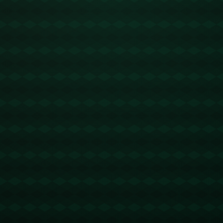
**深入分析曼聯的現狀**，我們可以從多個角度來理解為何這次勝利
不能掩蓋他們的問題：
首先，**戰術部署與實際執行存在差距**。在面對富勒姆這樣的中下
游球隊時，預期曼聯應該有更為明顯的場上優勢。然而，實際比賽中
卻可以看到球員之間配合不夠默契，防守端多次出現漏洞。比賽中的
數據顯示，曼聯的控球率並不及預期，這樣的表現對於一支目標是奪
冠的球隊來說，顯然是不足的。
其次，**球員個人狀態與整體氛圍不佳**也是一大問題。今年夏季轉
會期後，曼聯進行了一系列的引援，希望能夠提高整體實力。然而，
在實際操作中，新援未能完全融入球隊體系，老將方面如**布魯諾·
費爾南德斯**的表現亦不如預期。**明星球員的狀態低迷**，進而影
響上場戰績。