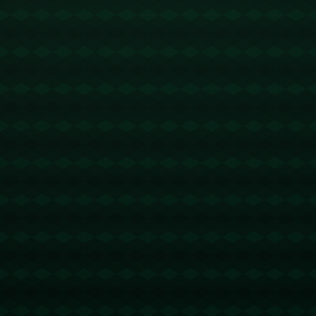
在门将这个位置上，诺伊尔以其“清道夫门将”的风格为世界足坛带来
了深刻变革。他常常站在禁区外，充当球队的最后一名防守球员，这
种前卫的比赛风格使得他可以有效化解对方的快速反击。诺伊尔以其
敏捷的反应和坚如磐石的心理素质，在2014年帮助德国夺得世界杯冠
军时证明了自己的价值。