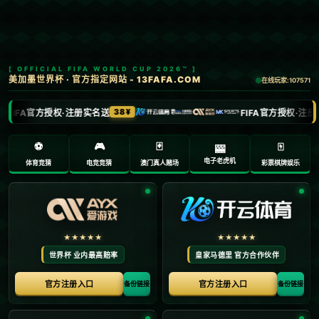
凯恩列历史梦幻5人队：首选梅西，C罗、贝肯鲍
尔、诺伊尔、齐达内.