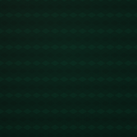
的渴望和不懈努力，赢得了全球范围内的认可和尊重。
**贝肯鲍尔：后防线上的统帅**
被誉为“足球皇帝”的弗朗茨·贝肯鲍尔，凭借其卓越的视野和冷静的
球风，奠定了现代后卫的标准。他开创性地在比赛中扮演清道夫角
色，赋予了后卫球员进攻与防守兼备的多重职能。贝肯鲍尔在1974年
带领西德国家队赢得世界杯的表现至今令人津津乐道。他的统率力和
智慧堪称教科书级别，对后来的球员产生了深远影响。
**诺伊尔：现代门将的标杆**