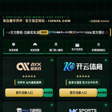
王楚钦率领北京队战胜广东队.
栏目：海星体育
发布时间：2026-08-06