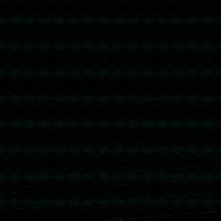
**关键词分析**：本篇文章围绕“湖人升第4”“快船勇士抢第5”“火箭
季后赛稳了”三个焦点展开具体分析。通过案例和球员表现的剖析，
不仅突出了关键词，还使内容层次清晰，更贴合球迷的阅读需求。