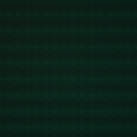
斯顿火箭稳居季后赛席位，让球迷看到他们本赛季的坚持和进步。接
下来，让我们详细分析这些焦点事件的背后动因及影响。
### 湖人强势反弹，升至西部第4
本赛季，**湖人的表现经历了起伏不定**。早期因伤病困扰和阵容磨
合等因素，球队一度陷入低谷。但随着大将勒布朗·詹姆斯、安东尼·
戴维斯以及洛杉矶重磅引援的蓄力回归，湖人逐渐找回了状态，成为
西部的一股劲旅。
在最近几场比赛中，湖人展现出了超强的团队协作能力。例如在对阵
西部劲敌丹佛掘金的比赛中，他们不仅遏制了约基奇的统治表现，还
在防守端制造了多次关键球。在这场比赛中，戴维斯砍下高效数据，
而替补阵容也贡献了稳定火力，可谓“全面开花”。**湖人升至西部第
4的表现，表明他们不仅有实力稳固季后赛席位，更有潜力冲击更高
的排名。**
### 快船与勇士展开激烈的“第5之争”