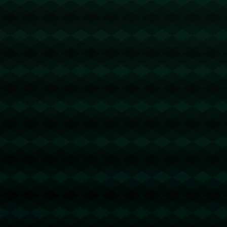
### **离队传闻的背后：政策与市场的双重压力**