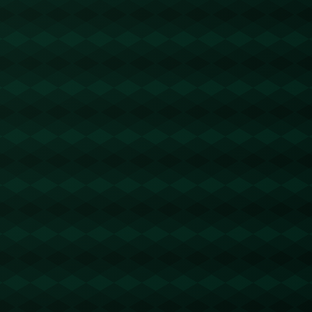
组的持续推进，一些核心球员的去留成为球迷和媒体讨论的
港对于阿瑙托维奇的离队并没有明确的打算**。在这样的背景
要的一员。他不仅多次在关键比赛中上演进球好戏，还通过丰