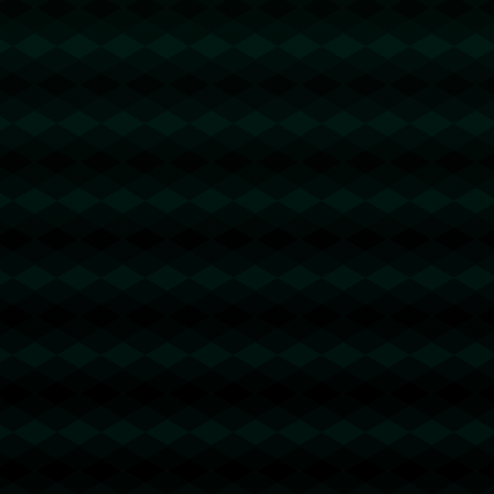
维持球队高水平运作的同时，也不得不重新审视外援的投入与回报。虽然
资成本、战术空间以及年轻球员的成长之间找到平衡。**
。例如，近年来包括意甲在内的欧洲联赛球队对阿瑙托维奇表现出一定兴
性无疑为俱乐部决策带来了挑战。
表态。这样的态度，很可能与以下几个因素有关：
港正在逐步优化阵容，老将和年轻球员的交替将成为未来建设的重要部分。
*维持现状似乎是暂时最稳妥的选择**。