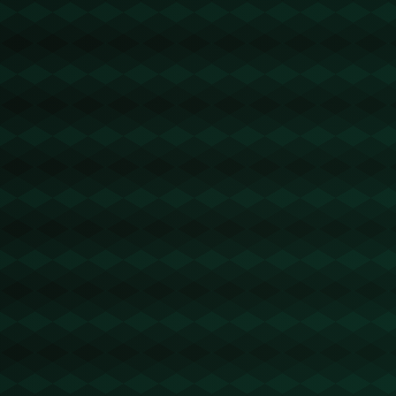
**上海海港对阿瑙托维奇离队无明确打算：球队未来如何规