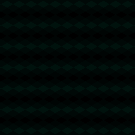
对于志在争冠的球队来说，“无明确打算”的表态从某种意义上
人在比赛中的稳定表现以及与上海海港的合约现状，意味着离队
他的即战力对球队来说无疑是优势。不过，随着联赛竞争的加
强目标并快速调整以避免团队失衡**。另一方面，如果俱乐
一条平衡发展与成绩的道路。无论未来如何，关于阿瑙托维奇