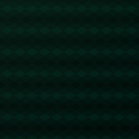
战局。此外，作为欧洲知名的前锋，他的职业态度和强硬风