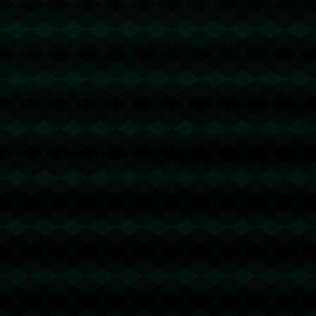
阿瑙托维奇的实力毋庸置疑，但他的高薪合同一直以来都是
趣，尤其是曾经效力过博洛尼亚的消息更是点燃了他回归欧
然而，过早失去像阿瑙托维奇这样的核心球员，可能会对球队稳